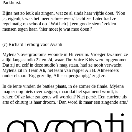
Parkhurst.
Bijna net zo leuk als zingen, wat ze al sinds haar vijfde doet. ‘Nou
ja, eigenlijk was het meer schreeuwen,’ lacht ze. Later trad ze
regelmatig op school op. ‘Wat heb jij een goede stem,’ zeiden
mensen tegen haar, ‘hier moet je wat mee doen!’
(c) Richard Terborg voor Avanti
Mylena’s overgrootoma woonde in Hilversum. Vroeger kwamen ze
altijd langs studio 22 en 24, waar The Voice Kids werd opgenomen.
Dat zij nu zelf in deze studio’s mag staan, had ze nooit verwacht.
Mylena zit in Team Ali, het team van rapper Ali B. Almeerders
onder elkaar. ‘Erg gezellig, Ali is supergrappig,’ zegt ze.
In de lente vinden de battles plaats, in de zomer de finale. Mylena
mag er nog niets over zeggen, maar dat het spannend wordt, is
zeker. Of ze later zangeres wil worden? Niet persé. Een carrière als
arts of chirurg is haar droom. ‘Dan word ik maar een zingende arts.’