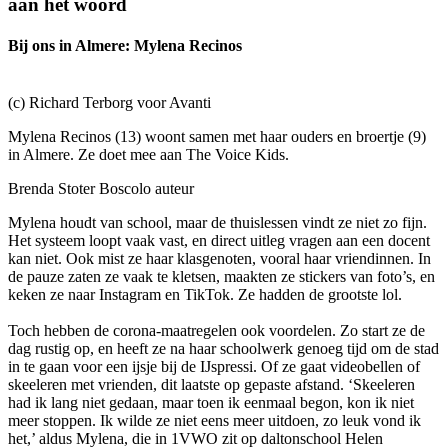
aan het woord
Bij ons in Almere: Mylena Recinos
(c) Richard Terborg voor Avanti
Mylena Recinos (13) woont samen met haar ouders en broertje (9)
in Almere. Ze doet mee aan The Voice Kids.
Brenda Stoter Boscolo
auteur
Mylena houdt van school, maar de thuislessen vindt ze niet zo fijn.
Het systeem loopt vaak vast, en direct uitleg vragen aan een docent
kan niet. Ook mist ze haar klasgenoten, vooral haar vriendinnen. In
de pauze zaten ze vaak te kletsen, maakten ze stickers van foto’s, en
keken ze naar Instagram en TikTok. Ze hadden de grootste lol.
Toch hebben de corona-maatregelen ook voordelen. Zo start ze de
dag rustig op, en heeft ze na haar schoolwerk genoeg tijd om de stad
in te gaan voor een ijsje bij de IJspressi. Of ze gaat videobellen of
skeeleren met vrienden, dit laatste op gepaste afstand. ‘Skeeleren
had ik lang niet gedaan, maar toen ik eenmaal begon, kon ik niet
meer stoppen. Ik wilde ze niet eens meer uitdoen, zo leuk vond ik
het,’ aldus Mylena, die in 1VWO zit op daltonschool Helen