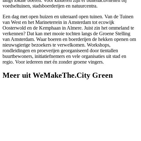
langs lokale boeren. Voor kinderen zijn er buitenactiviteiten bij
voedseltuinen, stadsboerderijen en natuurcentra.
Een dag met open huizen en uiteraard open tuinen. Van de Tuinen
van West en het Marineterrein in Amsterdam tot ecowijk
Oosterwold en de Kemphaan in Almere. Juist zin het ommeland te
verkennen? Dat kan met mooie tochten langs de Groene Stelling
van Amsterdam. Waar boeren en boerderijen de hekken openen om
nieuwsgierige bezoekers te verwelkomen. Workshops,
rondleidingen en proeverijen georganiseerd door tientallen
buurtbewoners, initiatiefnemers en vele organisaties uit stad en
regio. Voor iedereen met én zonder groene vingers.
Meer uit WeMakeThe.City Green