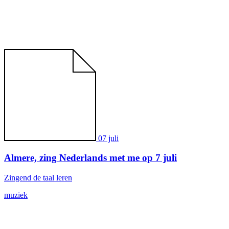
07
juli
Almere, zing Nederlands met me op 7 juli
Zingend de taal leren
muziek